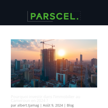
Pourquoi investir dans l’immobilier au
Cameroun en 2024 ?
par
albert.tjamag
|
Août 9, 2024
|
Blog