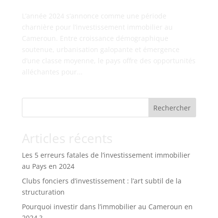
L’année 2024 s’annonce comme une période
charnière pour l’investissement immobilier au
Cameroun. Entre croissance démographique
soutenue, urbanisation galopante et émergence
d’une classe moyenne, le pays offre des opportunités
alléchantes pour...
Rechercher
Articles récents
Les 5 erreurs fatales de l’investissement immobilier
au Pays en 2024
Clubs fonciers d’investissement : l’art subtil de la
structuration
Pourquoi investir dans l’immobilier au Cameroun en
2024 ?