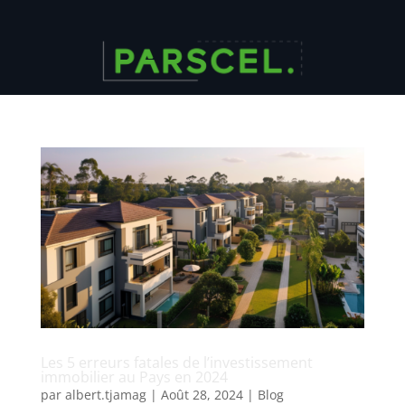
Les 5 erreurs fatales de l’investissement
immobilier au Pays en 2024
par
albert.tjamag
|
Août 28, 2024
|
Blog