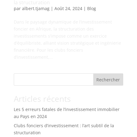
la structuration
par
albert.tjamag
|
Août 24, 2024
|
Blog
Dans le paysage dynamique de l’investissement
foncier en Afrique, la structuration des
investissements s’impose comme un exercice
d’équilibriste, alliant vision stratégique et ingénierie
financière. Pour les clubs fonciers
d’investissement,...
Rechercher
Articles récents
Les 5 erreurs fatales de l’investissement immobilier
au Pays en 2024
Clubs fonciers d’investissement : l’art subtil de la
structuration